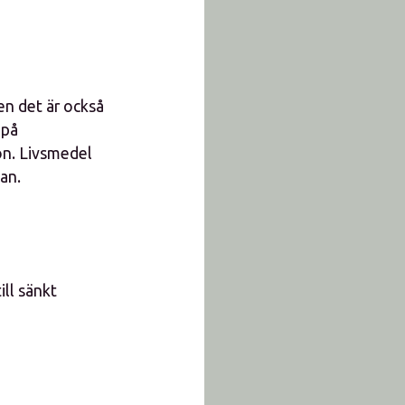
en det är också
 på
on. Livsmedel
nan.
ill sänkt