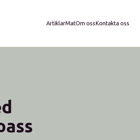
Artiklar
Mat
Om oss
Kontakta oss
ed
pass