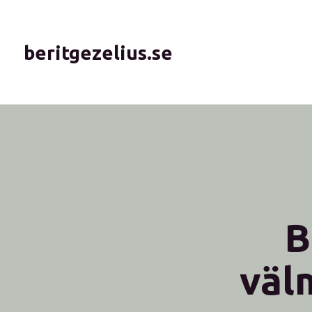
beritgezelius.se
B
väl