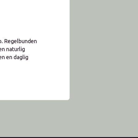
opp. Regelbunden
en naturlig
en en daglig