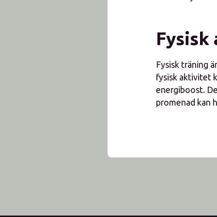
Fysisk 
Fysisk träning ä
fysisk aktivite
energiboost. De
promenad kan ha