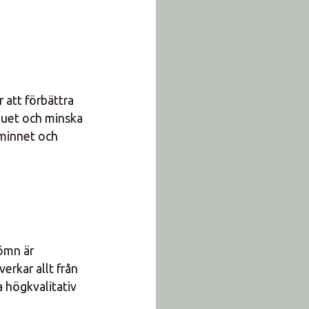
 att förbättra
 nuet och minska
sminnet och
sömn är
erkar allt från
ra högkvalitativ