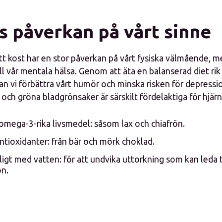
s påverkan på vårt sinne
tt kost har en stor påverkan på vårt fysiska välmående, m
ill vår mentala hälsa. Genom att äta en balanserad diet rik
n vi förbättra vårt humör och minska risken för depressi
 och gröna bladgrönsaker är särskilt fördelaktiga för hjär
mega-3-rika livsmedel: såsom lax och chiafrön.
ntioxidanter: från bär och mörk choklad.
kligt med vatten: för att undvika uttorkning som kan leda t
on.