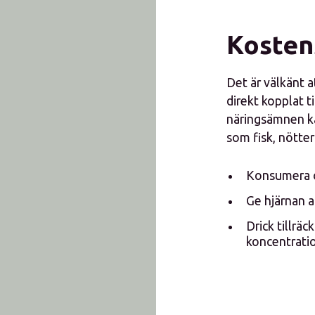
Kosten
Det är välkänt a
direkt kopplat t
näringsämnen ka
som fisk, nötter
Konsumera o
Ge hjärnan a
Drick tillräc
koncentrati