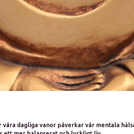
r våra dagliga vanor påverkar vår mentala häls
 ett mer balanserat och lyckligt liv.