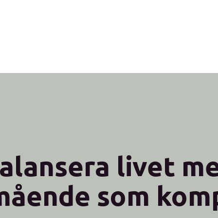
alansera livet m
mående som kom