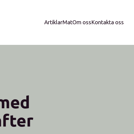
Artiklar
Mat
Om oss
Kontakta oss
 med
fter