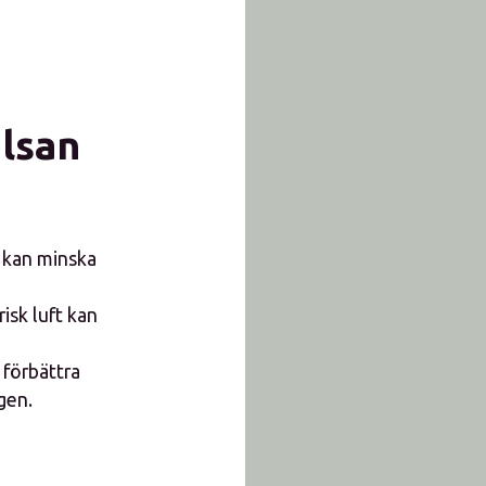
älsan
n kan minska
isk luft kan
 förbättra
gen.