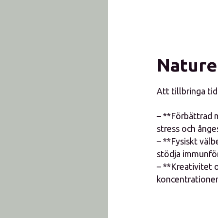
Naturen
Att tillbringa ti
– **Förbättrad 
stress och ånge
– **Fysiskt välb
stödja immunförs
– **Kreativitet 
koncentrationen,