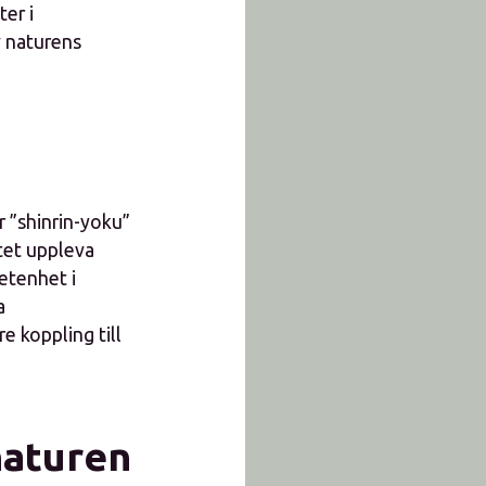
er i
v naturens
r ”shinrin-yoku”
etet uppleva
etenhet i
a
e koppling till
naturen