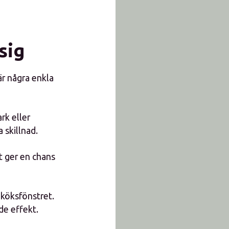
sig
är några enkla
rk eller
 skillnad.
t ger en chans
 köksfönstret.
de effekt.