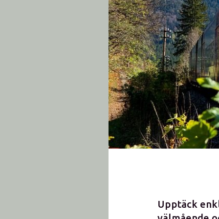
Upptäck enkla
välmående oc