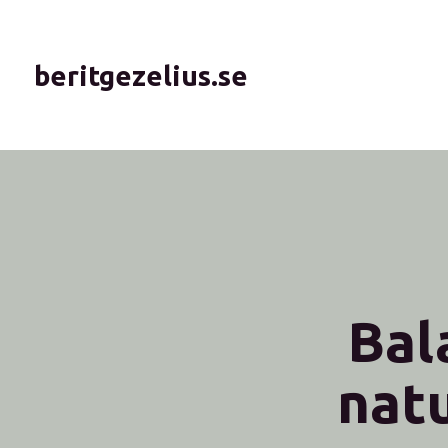
beritgezelius.se
Bal
nat