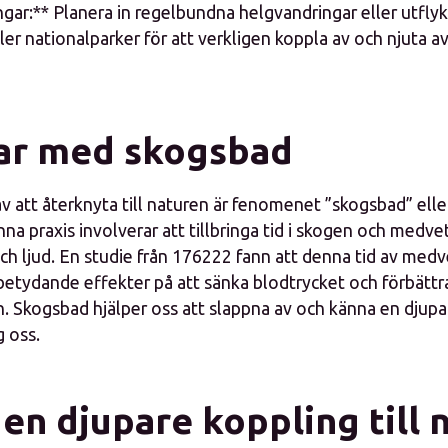
gar:** Planera in regelbundna helgvandringar eller utflykt
ler nationalparker för att verkligen koppla av och njuta a
ar med skogsbad
v att återknyta till naturen är fenomenet ”skogsbad” elle
na praxis involverar att tillbringa tid i skogen och medv
ch ljud. En studie från 176222 fann att denna tid av medv
betydande effekter på att sänka blodtrycket och förbättr
. Skogsbad hjälper oss att slappna av och känna en djupar
 oss.
en djupare koppling till 