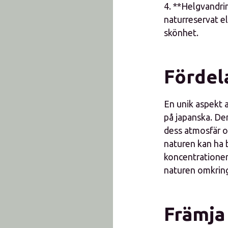
4. **Helgvandrin
naturreservat el
skönhet.
Fördel
En unik aspekt a
på japanska. Den
dess atmosfär o
naturen kan ha 
koncentrationen
naturen omkring
Främja 