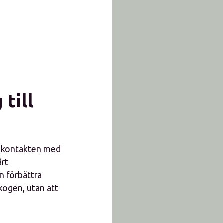
till
pa kontakten med
årt
n förbättra
skogen, utan att