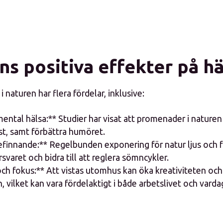
s positiva effekter på h
d i naturen har flera fördelar, inklusive:
mental hälsa:** Studier har visat att promenader i nature
st, samt förbättra humöret.
efinnande:** Regelbunden exponering för natur ljus och fr
varet och bidra till att reglera sömncykler.
och fokus:** Att vistas utomhus kan öka kreativiteten och
 vilket kan vara fördelaktigt i både arbetslivet och varda