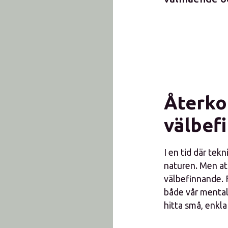
Återkop
välbef
I en tid där tek
naturen. Men at
välbefinnande. 
både vår mentala
hitta små, enkla