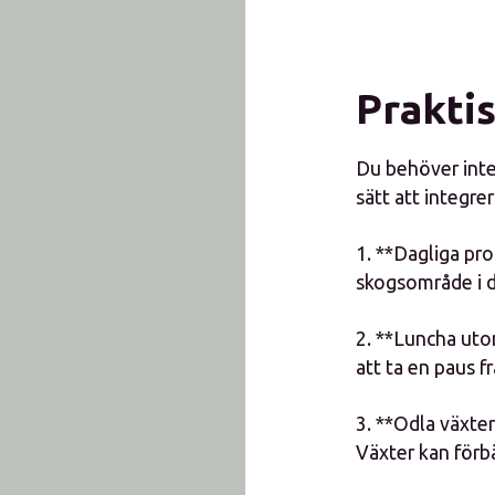
Praktis
Du behöver inte 
sätt att integrer
1. **Dagliga pr
skogsområde i di
2. **Luncha uto
att ta en paus fr
3. **Odla växter
Växter kan förb