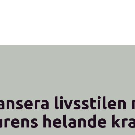
ansera livsstilen
urens helande kra