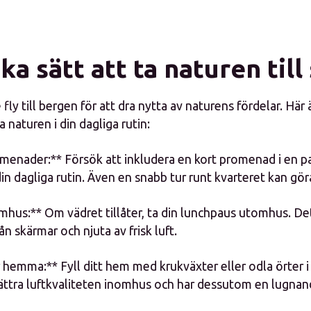
ka sätt att ta naturen till 
fly till bergen för att dra nytta av naturens fördelar. Här 
a naturen i din dagliga rutin:
omenader:** Försök att inkludera en kort promenad i en pa
n dagliga rutin. Även en snabb tur runt kvarteret kan göra
mhus:** Om vädret tillåter, ta din lunchpaus utomhus. De
ån skärmar och njuta av frisk luft.
 hemma:** Fyll ditt hem med krukväxter eller odla örter i
ättra luftkvaliteten inomhus och har dessutom en lugnan