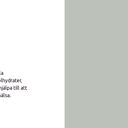
la
lhydrater,
älpa till att
älsa.