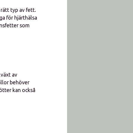
rätt typ av fett.
ga för hjärthälsa
ansfetter som
lväxt av
ällor behöver
nötter kan också