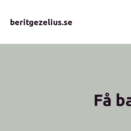
beritgezelius.se
Få b