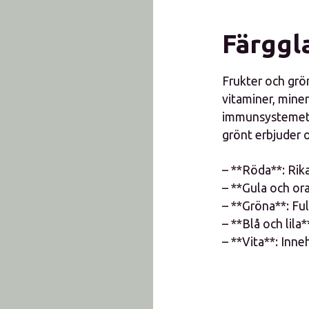
Färggl
Frukter och grön
vitaminer, miner
immunsystemet. J
grönt erbjuder 
– **Röda**: Rik
– **Gula och or
– **Gröna**: Fu
– **Blå och lila
– **Vita**: Inneh