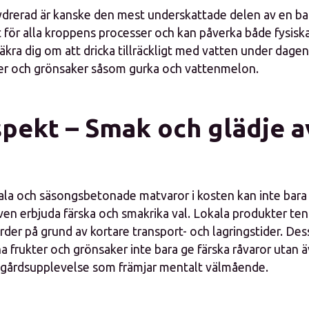
ydrerad är kanske den mest underskattade delen av en bal
t för alla kroppens processer och kan påverka både fysisk
äkra dig om att dricka tillräckligt med vatten under dage
ter och grönsaker såsom gurka och vattenmelon.
spekt – Smak och glädje a
kala och säsongsbetonade matvaror i kosten kan inte bara 
en erbjuda färska och smakrika val. Lokala produkter ten
rder på grund av kortare transport- och lagringstider. D
a frukter och grönsaker inte bara ge färska råvaror utan 
dgårdsupplevelse som främjar mentalt välmående.