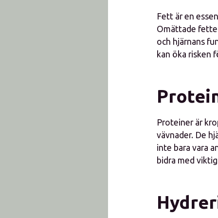
Fett är en essent
Omättade fetter,
och hjärnans fu
kan öka risken f
Protei
Proteiner är kr
vävnader. De hj
inte bara vara a
bidra med viktig
Hydreri