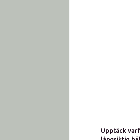
Upptäck varfö
långsiktig h