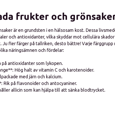
ada frukter och grönsake
saker är en grundsten i en hälsosam kost. Dessa livsmede
aler och antioxidanter, vilka skyddar mot cellulära skador
u fler färger på tallriken, desto bättre! Varje färggrupp
olika näringsämnen och fördelar:
a på antioxidanter som lykopen.
ange**: Hög halt av vitamin C och karotenoider.
llpackade med järn och kalcium.
**: Rik på flavonoider och antocyaniner.
åller allicin som kan hjälpa till att sänka blodtrycket.