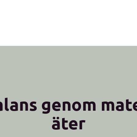
alans genom mat
äter