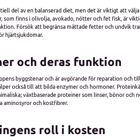
iell del av en balanserad diet, men det är viktigt att välja 
 som finns i olivolja, avokado, nötter och fet fisk, är vikti
nktion. Försök att begränsa mättade fetter och undvik tr
ör hjärtsjukdomar.
ner och deras funktion
oppens byggstenar och är avgörande för reparation och til
älper också till att bilda enzymer och hormoner. Proteink
nimaliska; växtbaserade proteiner som linser, bönor och 
a aminosyror och kostfibrer.
ngens roll i kosten