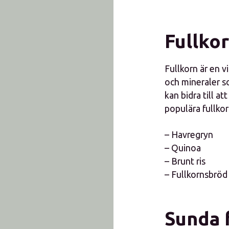
Fullko
Fullkorn är en v
och mineraler s
kan bidra till a
populära fullkor
– Havregryn
– Quinoa
– Brunt ris
– Fullkornsbröd
Sunda 