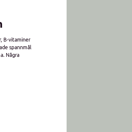
n
r, B-vitaminer
erade spannmål
ma. Några