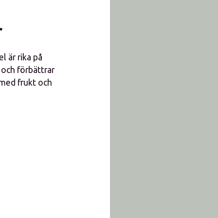
r
l är rika på
 och förbättrar
 med frukt och