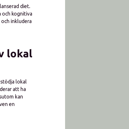
anserad diet.
a och kognitiva
n och inkludera
v lokal
stödja lokal
derar att ha
essutom kan
även en