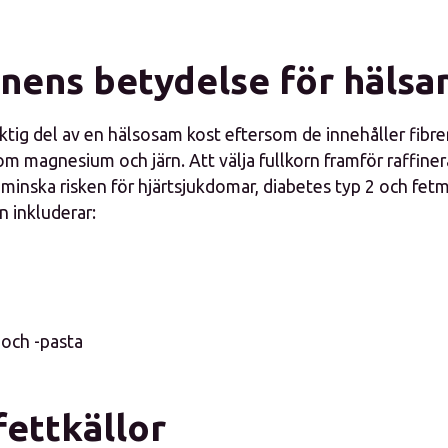
rnens betydelse för hälsa
iktig del av en hälsosam kost eftersom de innehåller fibre
om magnesium och järn. Att välja fullkorn framför raffin
tt minska risken för hjärtsjukdomar, diabetes typ 2 och fet
n inkluderar:
 och -pasta
fettkällor