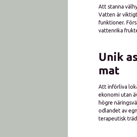
Att stanna välh
Vatten är viktig
funktioner. Förs
vattenrika fruk
Unik a
mat
Att införliva lo
ekonomi utan äv
högre näringsvä
odlandet av egn
terapeutisk trä