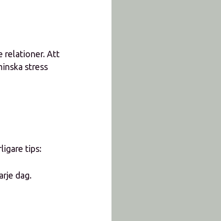
e relationer. Att
minska stress
ligare tips:
arje dag.