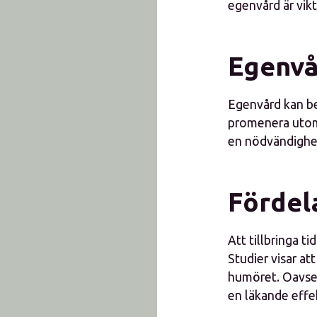
egenvård är vikt
Egenvå
Egenvård kan bes
promenera utomh
en nödvändighet 
Fördel
Att tillbringa t
Studier visar at
humöret. Oavset
en läkande effe