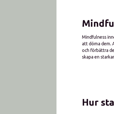
Mindfu
Mindfulness inn
att döma dem. At
och förbättra d
skapa en starkar
Hur st