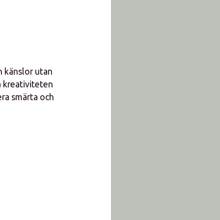
h känslor utan
 kreativiteten
era smärta och