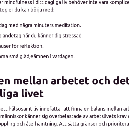
r mindfulness i ditt dagliga liv behöver inte vara komplice
tegier du kan börja med:
 dag med några minuters meditation.
 andetag när du känner dig stressad.
auser för reflektion.
ma små glädjeämnen i vardagen.
en mellan arbetet och de
iga livet
ett hälsosamt liv innefattar att finna en balans mellan a
 människor känner sig överbelastade av arbetslivets krav o
koppling och återhämtning. Att sätta gränser och prioritera 