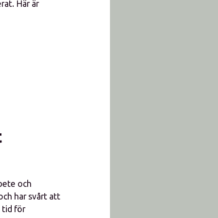
rat. Här är
t
rbete och
ch har svårt att
tid för