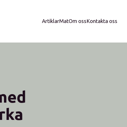
Artiklar
Mat
Om oss
Kontakta oss
 med
rka