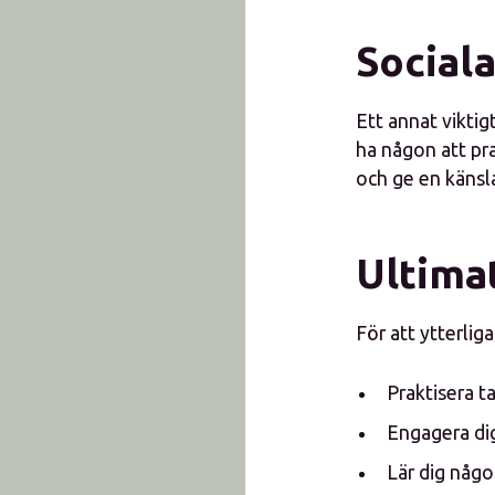
Sociala
Ett annat viktig
ha någon att pra
och ge en käns
Ultimat
För att ytterlig
Praktisera t
Engagera dig 
Lär dig någo