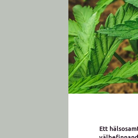
Ett hälsosam
välbefinnande