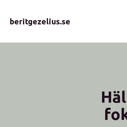
beritgezelius.se
Häl
fo