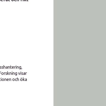
sshantering,
Forskning visar
ationen och öka