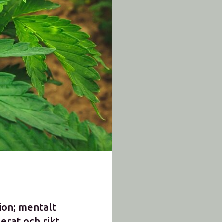
ion; mentalt
erat och rikt