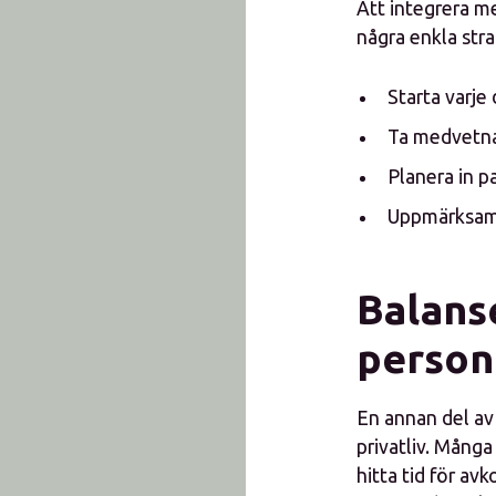
Att integrera me
några enkla stra
Starta varje
Ta medvetna
Planera in p
Uppmärksam
Balans
personl
En annan del av 
privatliv. Många
hitta tid för av