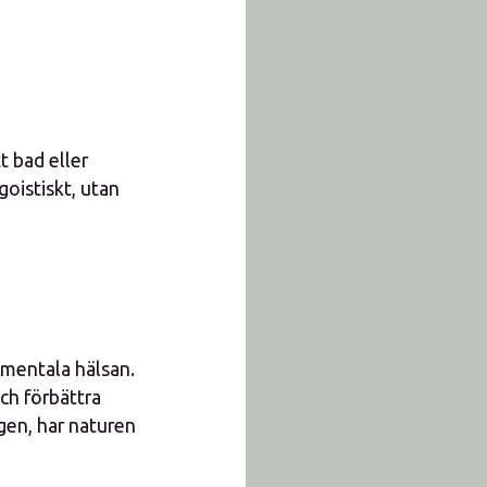
t bad eller
oistiskt, utan
h mentala hälsan.
ch förbättra
gen, har naturen