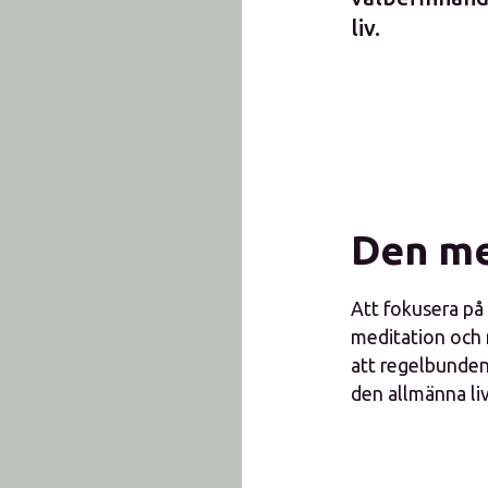
liv.
Den me
Att fokusera på 
meditation och 
att regelbunden
den allmänna liv